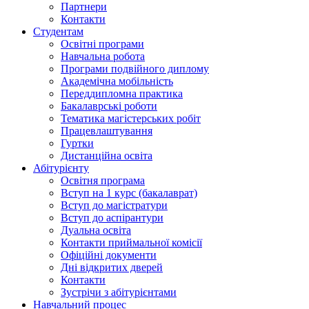
Партнери
Контакти
Студентам
Освітні програми
Навчальна робота
Програми подвійного диплому
Академічна мобільність
Переддипломна практика
Бакалаврські роботи
Тематика магістерських робіт
Працевлаштування
Гуртки
Дистанційна освіта
Абітурієнту
Освітня програма
Вступ на 1 курс (бакалаврат)
Вступ до магістратури
Вступ до аспірантури
Дуальна освіта
Контакти приймальної комісії
Офіційні документи
Дні відкритих дверей
Контакти
Зустрічи з абітурієнтами
Навчальний процес