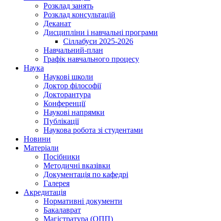
Розклад занять
Розклад консультацій
Деканат
Дисципліни і навчальні програми
Сіллабуси 2025-2026
Навчальний-план
Графік навчального процесу
Наука
Наукові школи
Доктор філософії
Докторантура
Конференції
Наукові напрямки
Публікації
Наукова робота зі студентами
Новини
Матеріали
Посібники
Методичні вказівки
Документація по кафедрі
Галерея
Акредитація
Нормативні документи
Бакалаврат
Магістратура (ОПП)