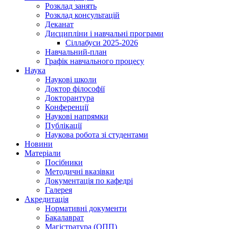
Розклад занять
Розклад консультацій
Деканат
Дисципліни і навчальні програми
Сіллабуси 2025-2026
Навчальний-план
Графік навчального процесу
Наука
Наукові школи
Доктор філософії
Докторантура
Конференції
Наукові напрямки
Публікації
Наукова робота зі студентами
Новини
Матеріали
Посібники
Методичні вказівки
Документація по кафедрі
Галерея
Акредитація
Нормативні документи
Бакалаврат
Магістратура (ОПП)