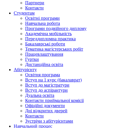
Партнери
Контакти
Студентам
Освітні програми
Навчальна робота
Програми подвійного диплому
Академічна мобільність
Переддипломна практика
Бакалаврські роботи
Тематика магістерських робіт
Працевлаштування
Гуртки
Дистанційна освіта
Абітурієнту
Освітня програма
Вступ на 1 курс (бакалаврат)
Вступ до магістратури
Вступ до аспірантури
Дуальна освіта
Контакти приймальної комісії
Офіційні документи
Дні відкритих дверей
Контакти
Зустрічи з абітурієнтами
Навчальний процес