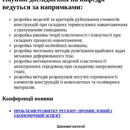
ведуться за напрямками:
розробка моделей та критеріїв руйнування елементів
конструкцій при складних термосилових навантаженнях
з урахуванням ушкоджень;
розробка рівнянь теорії пластичності і повзучості при
складних процесах навантаження;
розробка теорії нелінійних коливань;
розробка чисельних методів розв'язання крайових задач
механіки деформованого тіла;
розробка математичних моделей пластичності
анізотропних середовищ при складному напруженому
стані;
розробка методів розрахунків несучої спроможності
елементів конструкцій із композитних та полімерних
матеріалів.
Конференції
новини
ПРОБЛЕМИ РОЗВИТКУ РЕГІОНУ: ПРОМИСЛОВИЙ І
ЕКОНОМІЧНИЙ АСПЕКТ
Шановні колеги!