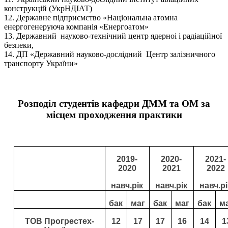
конструкцій (УкрНДІАТ)
12. Державне підприємство «Національна атомна
енергогенеруюча компанія «Енергоатом»
13. Державний науково-технічний центр ядерноі і радіаційної
безпеки,
14. ДП «Державний науково-дослідний Центр залізничного
транспорту України»
Розподіл студентів кафедри ДММ та ОМ за
місцем проходження практики
20
19
-
20
20
-
20
21
-
202
0
202
1
202
2
н
авч
.
рік
н
авч
.
рік
н
авч
.
рі
бак
маг
бак
маг
бак
м
Т
ОВ
Прогрестех-
12
17
17
16
14
1