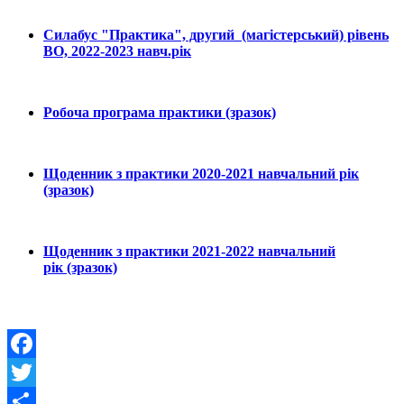
Силабус "Практика", другий (магістерський) рівень
ВО, 2022-2023 навч.рік
Робоча програма практики (зразок)
Щоденник з практики 2020-2021 навчальний рік
(зразок)
Щоденник з практики 2021-2022 навчальний
рік (зразок)
Facebook
Twitter