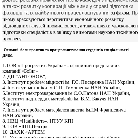
а також розвитку кооперації між ними у справі підготовки
фахівців та їх майбутнього працевлаштування
за фахом. П
цьому враховуються перспективи економічного розвитку
відповідних галузей промисловості, а також шляхи удосконале
підготовки спеціалістів в зв’язку з вимогами науково-технічног
прогресу.
Основні бази практик та працевлаштування студентів спеціальності
ДММ
1.ТОВ « Прогрестех-Україна» - офіційний представник
компанії «Боїнг»
2. ДП “АНТОНОВ”,
3. Інститут проблем міцності ім. Г.С. Писаренка НАН України,
4. Інститут механіки ім С.П. Тимошенка НАН України,
5.Інститут електрозварювання ім.Є.О.Патона НАН України,
6.Інститут надтвердих матеріалів ім. В.М. Бакуля НАН
України,
7. Інститут проблем матеріалознавства ім.І.М.Францевича
НАН України,
8. НВЦ «Надійність», НТУУ КПІ
9. ТОВ «ІПП-Центр»
10. ДАХК «АРТЕМ
11. Український науково-дослідний інститут авіаційних