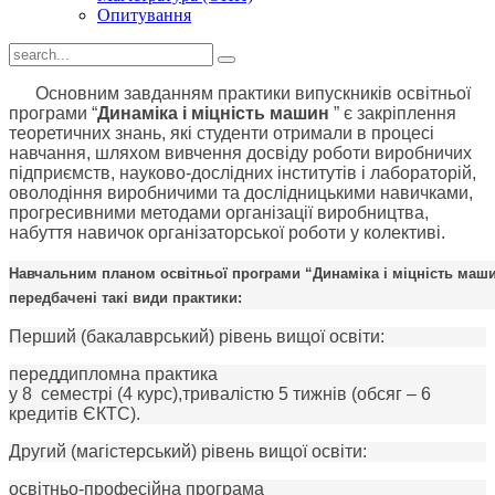
Опитування
Основним завданням практики в
ипускників освітньої
програми
“
Динаміка і міцність машин
”
є закріплення
теоретичних знань, які студенти отримали в процесі
навчання, шляхом вивчення досвіду роботи
виробничих
підприємств, науково-дослідних інститутів і лабораторій,
оволодіння виробничими та дослідницькими навичками,
прогресивними методами організації виробництва,
набуття навичок організаторської роботи у колективі.
Навчальним планом
освітньої програми
“Динаміка і міцність маш
передбачені такі види практики:
Перший (бакалаврський) р
і
вень вищо
ї
осв
і
ти
:
п
ереддипломна практика
у
8
семестрі (4 курс),тривалістю
5
тижнів
(обсяг – 6
кредитів ЄКТС)
.
Другий
(
магістерський
) р
і
вень вищо
ї
осв
і
ти
:
освітньо-професійна програма