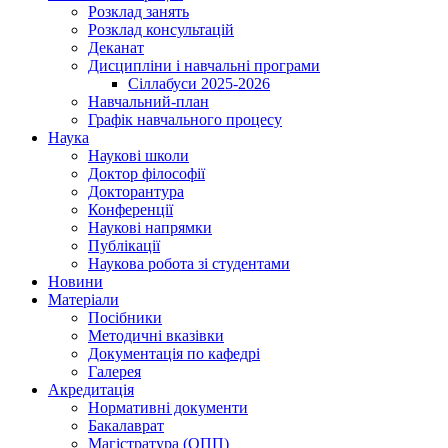
Розклад занять
Розклад консультацій
Деканат
Дисципліни і навчальні програми
Сіллабуси 2025-2026
Навчальний-план
Графік навчального процесу
Наука
Наукові школи
Доктор філософії
Докторантура
Конференції
Наукові напрямки
Публікації
Наукова робота зі студентами
Новини
Матеріали
Посібники
Методичні вказівки
Документація по кафедрі
Галерея
Акредитація
Нормативні документи
Бакалаврат
Магістратура (ОПП)