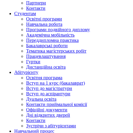
Партнери
Контакти
Студентам
Освітні програми
Навчальна робота
Програми подвійного диплому
Академічна мобільність
Переддипломна практика
Бакалаврські роботи
Тематика магістерських робіт
Працевлаштування
Гуртки
Дистанційна освіта
Абітурієнту
Освітня програма
Вступ на 1 курс (бакалаврат)
Вступ до магістратури
Вступ до аспірантури
Дуальна освіта
Контакти приймальної комісії
Офіційні документи
Дні відкритих дверей
Контакти
Зустрічи з абітурієнтами
Навчальний процес