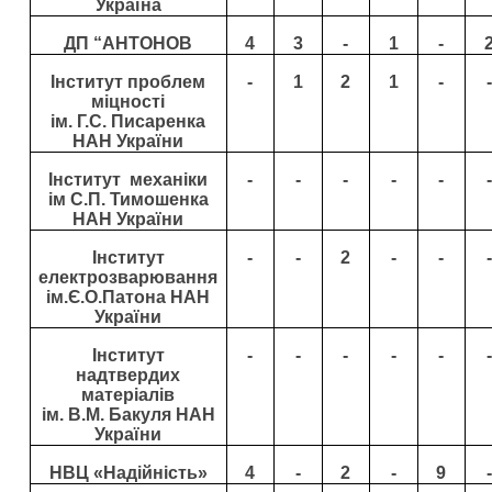
Україна
ДП “АНТОНОВ
4
3
-
1
-
Інститут проблем
-
1
2
1
-
-
міцності
ім. Г.С. Писаренка
НАН України
Інститут
механіки
-
-
-
-
-
-
ім С.П. Тимошенка
НАН України
Інститут
-
-
2
-
-
-
електрозварювання
ім.Є.О.Патона НАН
України
Інститут
-
-
-
-
-
-
надтвердих
матеріалів
ім.
В.М. Бакуля НАН
України
НВЦ «Надійність»
4
-
2
-
9
-