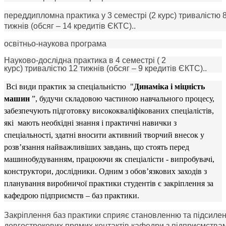
п
ереддипломна практика
у 3 семестрі (2 курс)
тривалістю 
тижнів
(обсяг – 14 кредитів ЄКТС)
..
освітньо-наукова програма
Науково-дослідна
практика
в
4
семестрі (
2
курс) тривалістю
12
тижнів
(обсяг – 9 кредитів ЄКТС).
.
Всі види практик за спеціальністю "
Динаміка і міцність
машин
”, будучи складовою частиною навчального процесу,
забезпечують підготовку висококваліфікованих спеціалістів,
які мають необхідні знання і практичні навички з
спеціальності, здатні вносити активний творчий внесок у
розв’язання найважливіших завдань, що стоять перед
машинобудуванням, працюючи як
спеціалісти - випробувачі,
конструктори
,
дослідники
.
Одним з обов’язкових заходів з
планування виробничої практики
студентів є закріплення за
кафедрою підприємств – баз практики.
Закріплення баз практики сприяє становленню та підсиле
довгострокових прямих контактів кафедри з підприємства