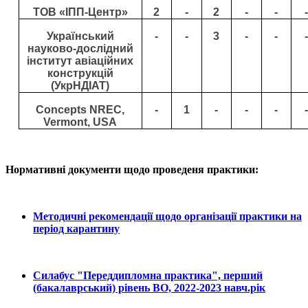
ТОВ «ІПП-Центр»
2
-
2
-
-
-
Український
-
-
3
-
-
-
науково-дослідний
інститут авіаційних
конструкцій
(УкрНДІАТ)
Concepts NREC,
-
1
-
-
-
-
Vermont, USA
Нормативн
і документи щодо проведеня практики:
Методичні рекомендації щодо організації практики на
період карантину
Силабус "Переддипломна практика", перший
(бакалаврський) рівень ВО, 2022-2023 навч.рік