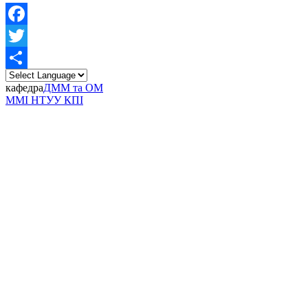
Facebook
Twitter
Share
кафедра
ДММ та ОМ
ММІ НТУУ КПІ