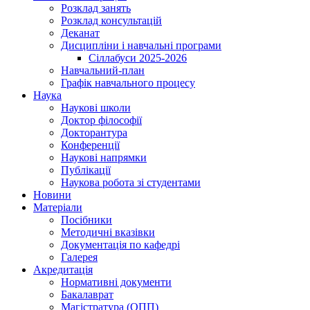
Розклад занять
Розклад консультацій
Деканат
Дисципліни і навчальні програми
Сіллабуси 2025-2026
Навчальний-план
Графік навчального процесу
Наука
Наукові школи
Доктор філософії
Докторантура
Конференції
Наукові напрямки
Публікації
Наукова робота зі студентами
Новини
Матеріали
Посібники
Методичні вказівки
Документація по кафедрі
Галерея
Акредитація
Нормативні документи
Бакалаврат
Магістратура (ОПП)