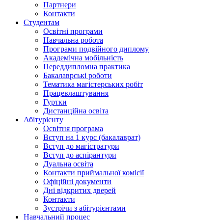
Партнери
Контакти
Студентам
Освітні програми
Навчальна робота
Програми подвійного диплому
Академічна мобільність
Переддипломна практика
Бакалаврські роботи
Тематика магістерських робіт
Працевлаштування
Гуртки
Дистанційна освіта
Абітурієнту
Освітня програма
Вступ на 1 курс (бакалаврат)
Вступ до магістратури
Вступ до аспірантури
Дуальна освіта
Контакти приймальної комісії
Офіційні документи
Дні відкритих дверей
Контакти
Зустрічи з абітурієнтами
Навчальний процес