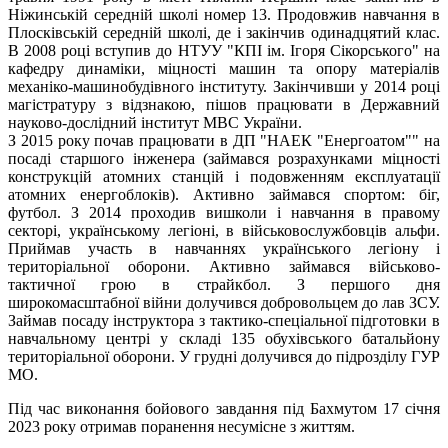
Ніжинській середній школі номер 13. Продовжив навчання в
Плосківській середній школі, де і закінчив одинадцятий клас.
В 2008 році вступив до НТУУ "КПІ ім. Ігоря Сікорського" на
кафедру динаміки, міцності машин та опору матеріалів
механіко-машинобудівного інституту. Закінчивши у 2014 році
магістратуру з відзнакою, пішов працювати в Державний
науково-дослідний інститут МВС України.
З 2015 року почав працювати в ДП "НАЕК "Енергоатом"" на
посаді старшого інженера (займався розрахунками міцності
конструкцій атомних станцій і подовженням експлуатації
атомних енергоблоків). Активно займався спортом: біг,
футбол. З 2014 проходив вишколи і навчання в правому
секторі, українському легіоні, в військовослужбовців альфи.
Приймав участь в навчаннях українського легіону і
територіальної оборони. Активно займався військово-
тактичної грою в страйкбол. З першого дня
широкомасштабної війни долучився добровольцем до лав ЗСУ.
Займав посаду інструктора з тактико-спеціальної підготовки в
навчальному центрі у складі 135 обухівського батальйону
територіальної оборони. У грудні долучився до підрозділу ГУР
МО.
Під час виконання бойового завдання під Бахмутом 17 січня
2023 року отримав поранення несумісне з життям.