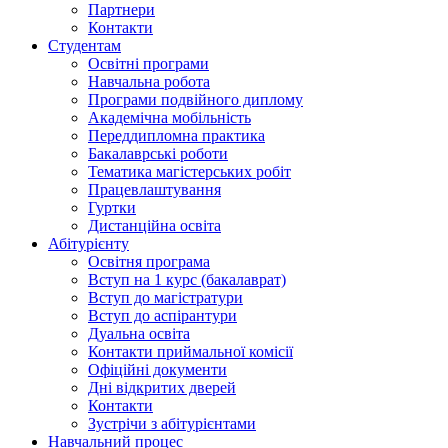
Партнери
Контакти
Студентам
Освітні програми
Навчальна робота
Програми подвійного диплому
Академічна мобільність
Переддипломна практика
Бакалаврські роботи
Тематика магістерських робіт
Працевлаштування
Гуртки
Дистанційна освіта
Абітурієнту
Освітня програма
Вступ на 1 курс (бакалаврат)
Вступ до магістратури
Вступ до аспірантури
Дуальна освіта
Контакти приймальної комісії
Офіційні документи
Дні відкритих дверей
Контакти
Зустрічи з абітурієнтами
Навчальний процес