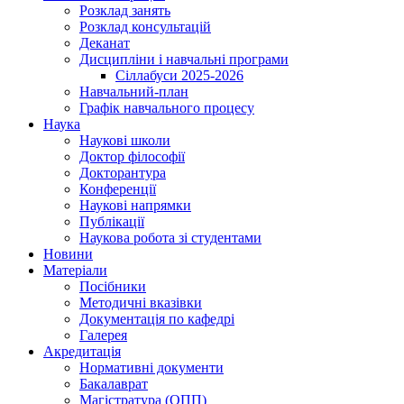
Розклад занять
Розклад консультацій
Деканат
Дисципліни і навчальні програми
Сіллабуси 2025-2026
Навчальний-план
Графік навчального процесу
Наука
Наукові школи
Доктор філософії
Докторантура
Конференції
Наукові напрямки
Публікації
Наукова робота зі студентами
Новини
Матеріали
Посібники
Методичні вказівки
Документація по кафедрі
Галерея
Акредитація
Нормативні документи
Бакалаврат
Магістратура (ОПП)