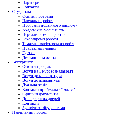
Партнери
Контакти
Студентам
Освітні програми
Навчальна робота
Програми подвійного диплому
Академічна мобільність
Переддипломна практика
Бакалаврські роботи
Тематика магістерських робіт
Працевлаштування
Гуртки
Дистанційна освіта
Абітурієнту
Освітня програма
Вступ на 1 курс (бакалаврат)
Вступ до магістратури
Вступ до аспірантури
Дуальна освіта
Контакти приймальної комісії
Офіційні документи
Дні відкритих дверей
Контакти
Зустрічи з абітурієнтами
Навчальний процес