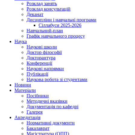
Розклад занять
Розклад консультацій
Деканат
Дисципліни і навчальні програми
Сіллабуси 2025-2026
Навчальний-план
Графік навчального процесу
Наука
Наукові школи
Доктор філософії
Докторантура
Конференції
Наукові напрямки
Публікації
Наукова робота зі студентами
Новини
Матеріали
Посібники
Методичні вказівки
Документація по кафедрі
Галерея
Акредитація
Нормативні документи
Бакалаврат
Магістратура (ОПП)