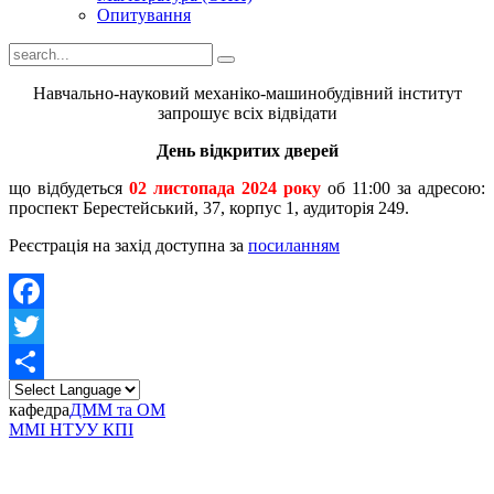
Опитування
Навчально-науковий механіко-машинобудівний інститут
запрошує всіх відвідати
День відкритих дверей
що відбудеться
02 листопада 2024 року
об 11:00 за адресою:
проспект Берестейський, 37, корпус 1, аудиторія 249.
Реєстрація на захід доступна за
посиланням
Facebook
Twitter
Share
кафедра
ДММ та ОМ
ММІ НТУУ КПІ