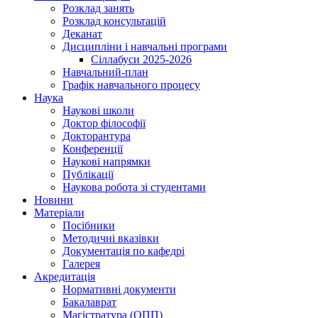
Розклад занять
Розклад консультацій
Деканат
Дисципліни і навчальні програми
Сіллабуси 2025-2026
Навчальний-план
Графік навчального процесу
Наука
Наукові школи
Доктор філософії
Докторантура
Конференції
Наукові напрямки
Публікації
Наукова робота зі студентами
Новини
Матеріали
Посібники
Методичні вказівки
Документація по кафедрі
Галерея
Акредитація
Нормативні документи
Бакалаврат
Магістратура (ОПП)