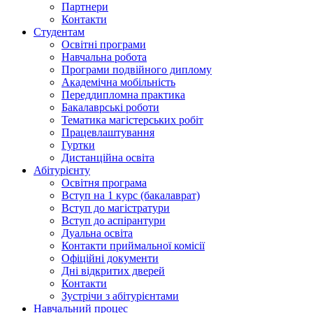
Партнери
Контакти
Студентам
Освітні програми
Навчальна робота
Програми подвійного диплому
Академічна мобільність
Переддипломна практика
Бакалаврські роботи
Тематика магістерських робіт
Працевлаштування
Гуртки
Дистанційна освіта
Абітурієнту
Освітня програма
Вступ на 1 курс (бакалаврат)
Вступ до магістратури
Вступ до аспірантури
Дуальна освіта
Контакти приймальної комісії
Офіційні документи
Дні відкритих дверей
Контакти
Зустрічи з абітурієнтами
Навчальний процес