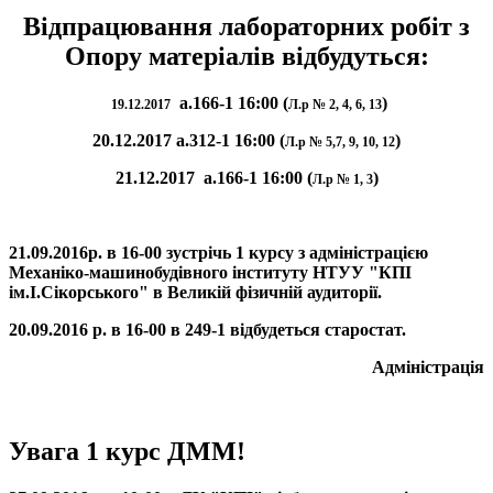
Відпрацювання лабораторних робіт з
Опору матеріалів відбудуться:
а.166-1 16:00 (
)
19.12.2017
Л.р № 2, 4, 6, 13
20.12.2017
а.312-1 16:00 (
)
Л.р № 5,7, 9, 10, 12
21.12.2017
а.166-1 16:00 (
)
Л.р № 1, 3
21.09.2016р
. в
16-00
зустрічь 1 курсу з адміністрацією
Механіко-машинобудівного інституту НТУУ "КПІ
ім.І.Сікорського" в Великій фізичній аудиторії.
20.09.2016
р. в
16-00
в 249-1 відбудеться старостат.
Адміністрація
Увага 1 курс ДММ!