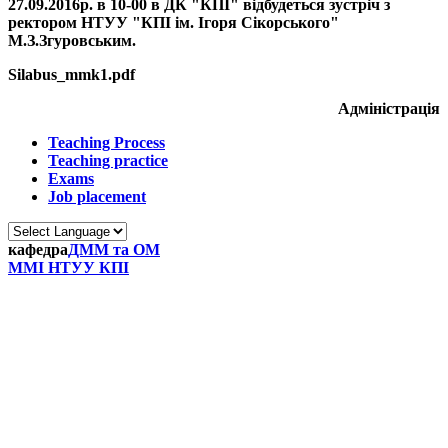
27.09.2016
р. в
10-00
в ДК "КПІ" відбудеться зустріч з
ректором НТУУ "КПІ ім. Ігоря Сікорського"
М.З.Згуровським.
Silabus_mmk1.pdf
Адміністрація
Teaching Process
Teaching practice
Exams
Job placement
кафедра
ДММ та ОМ
ММІ НТУУ КПІ