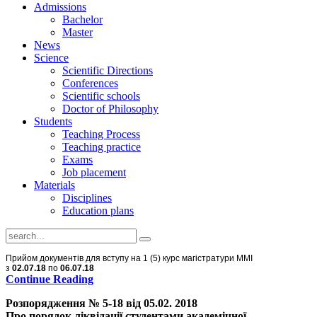
Admissions
Bachelor
Master
News
Science
Scientific Directions
Conferences
Scientific schools
Doctor of Philosophy
Students
Teaching Process
Teaching practice
Exams
Job placement
Materials
Disciplines
Education plans
Прийом документів для вступу на 1 (5) курс магістратури ММІ
з
02.07.18
по
06.07.18
Continue Reading
Розпорядження № 5-18 від 05.02. 2018
Про порядок ліквідації студентами академічної