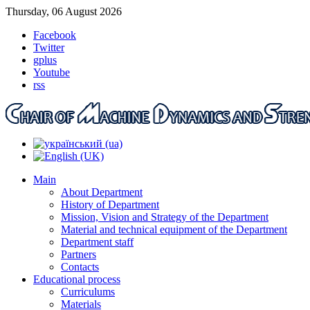
Thursday, 06 August 2026
Facebook
Twitter
gplus
Youtube
rss
Main
About Department
History of Department
Mission, Vision and Strategy of the Department
Material and technical equipment of the Department
Department staff
Partners
Contacts
Educational process
Curriculums
Materials