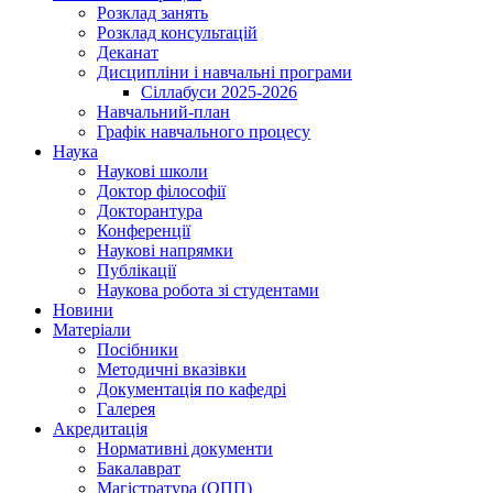
Розклад занять
Розклад консультацій
Деканат
Дисципліни і навчальні програми
Сіллабуси 2025-2026
Навчальний-план
Графік навчального процесу
Наука
Наукові школи
Доктор філософії
Докторантура
Конференції
Наукові напрямки
Публікації
Наукова робота зі студентами
Новини
Матеріали
Посібники
Методичні вказівки
Документація по кафедрі
Галерея
Акредитація
Нормативні документи
Бакалаврат
Магістратура (ОПП)