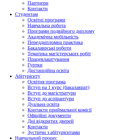
Партнери
Контакти
Студентам
Освітні програми
Навчальна робота
Програми подвійного диплому
Академічна мобільність
Переддипломна практика
Бакалаврські роботи
Тематика магістерських робіт
Працевлаштування
Гуртки
Дистанційна освіта
Абітурієнту
Освітня програма
Вступ на 1 курс (бакалаврат)
Вступ до магістратури
Вступ до аспірантури
Дуальна освіта
Контакти приймальної комісії
Офіційні документи
Дні відкритих дверей
Контакти
Зустрічи з абітурієнтами
Навчальний процес