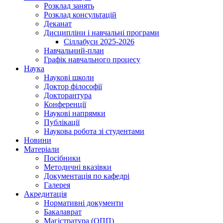
Розклад занять
Розклад консультацій
Деканат
Дисципліни і навчальні програми
Сіллабуси 2025-2026
Навчальний-план
Графік навчального процесу
Наука
Наукові школи
Доктор філософії
Докторантура
Конференції
Наукові напрямки
Публікації
Наукова робота зі студентами
Новини
Матеріали
Посібники
Методичні вказівки
Документація по кафедрі
Галерея
Акредитація
Нормативні документи
Бакалаврат
Магістратура (ОПП)