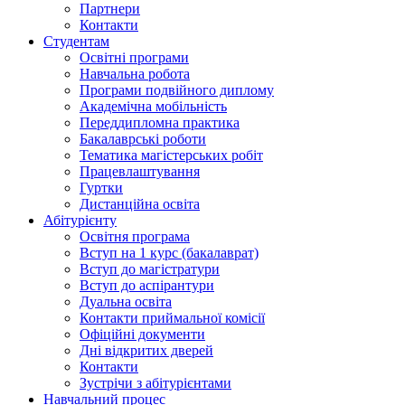
Партнери
Контакти
Студентам
Освітні програми
Навчальна робота
Програми подвійного диплому
Академічна мобільність
Переддипломна практика
Бакалаврські роботи
Тематика магістерських робіт
Працевлаштування
Гуртки
Дистанційна освіта
Абітурієнту
Освітня програма
Вступ на 1 курс (бакалаврат)
Вступ до магістратури
Вступ до аспірантури
Дуальна освіта
Контакти приймальної комісії
Офіційні документи
Дні відкритих дверей
Контакти
Зустрічи з абітурієнтами
Навчальний процес