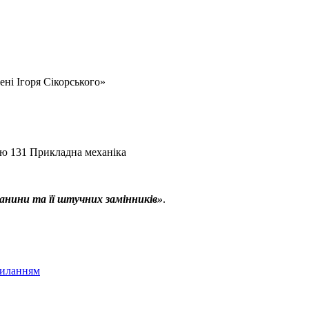
ені Ігоря Сікорського»
стю 131 Прикладна механіка
анини та її штучних замінників»
.
иланням