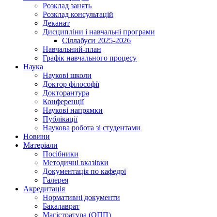
Розклад занять
Розклад консультацій
Деканат
Дисципліни і навчальні програми
Сіллабуси 2025-2026
Навчальний-план
Графік навчального процесу
Наука
Наукові школи
Доктор філософії
Докторантура
Конференції
Наукові напрямки
Публікації
Наукова робота зі студентами
Новини
Матеріали
Посібники
Методичні вказівки
Документація по кафедрі
Галерея
Акредитація
Нормативні документи
Бакалаврат
Магістратура (ОПП)