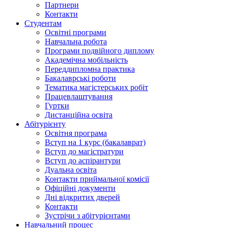
Партнери
Контакти
Студентам
Освітні програми
Навчальна робота
Програми подвійного диплому
Академічна мобільність
Переддипломна практика
Бакалаврські роботи
Тематика магістерських робіт
Працевлаштування
Гуртки
Дистанційна освіта
Абітурієнту
Освітня програма
Вступ на 1 курс (бакалаврат)
Вступ до магістратури
Вступ до аспірантури
Дуальна освіта
Контакти приймальної комісії
Офіційні документи
Дні відкритих дверей
Контакти
Зустрічи з абітурієнтами
Навчальний процес