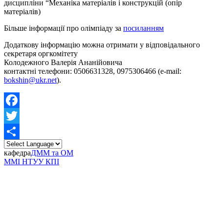
дисципліни “Механіка матеріалів і конструкцій (опір
матеріалів)
Більше інформації про олімпіаду за
посиланням
Додаткову інформацію можна отримати у відповідального
секретаря оргкомітету
Колодежного Валерія Ананійовича
контактні телефони: 0506631328, 0975306466 (e-mail:
bokshin@ukr.net
).
Facebook
Twitter
Share
кафедра
ДММ та ОМ
ММІ НТУУ КПІ