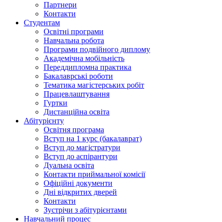
Партнери
Контакти
Студентам
Освітні програми
Навчальна робота
Програми подвійного диплому
Академічна мобільність
Переддипломна практика
Бакалаврські роботи
Тематика магістерських робіт
Працевлаштування
Гуртки
Дистанційна освіта
Абітурієнту
Освітня програма
Вступ на 1 курс (бакалаврат)
Вступ до магістратури
Вступ до аспірантури
Дуальна освіта
Контакти приймальної комісії
Офіційні документи
Дні відкритих дверей
Контакти
Зустрічи з абітурієнтами
Навчальний процес