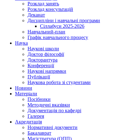
Розклад занять
Розклад консультацій
Деканат
Дисципліни і навчальні програми
Сіллабуси 2025-2026
Навчальний-план
Графік навчального процесу
Наука
Наукові школи
Доктор філософії
Докторантура
Конференції
Наукові напрямки
Публікації
Наукова робота зі студентами
Новини
Матеріали
Посібники
Методичні вказівки
Документація по кафедрі
Галерея
Акредитація
Нормативні документи
Бакалаврат
Магістратура (ОПП)