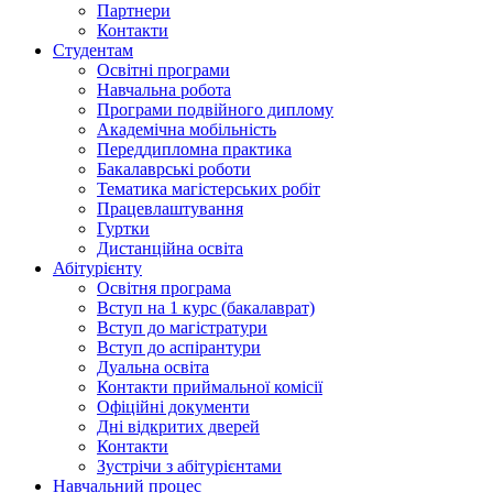
Партнери
Контакти
Студентам
Освітні програми
Навчальна робота
Програми подвійного диплому
Академічна мобільність
Переддипломна практика
Бакалаврські роботи
Тематика магістерських робіт
Працевлаштування
Гуртки
Дистанційна освіта
Абітурієнту
Освітня програма
Вступ на 1 курс (бакалаврат)
Вступ до магістратури
Вступ до аспірантури
Дуальна освіта
Контакти приймальної комісії
Офіційні документи
Дні відкритих дверей
Контакти
Зустрічи з абітурієнтами
Навчальний процес