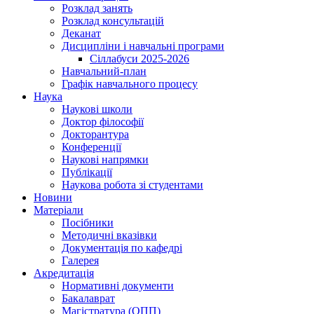
Розклад занять
Розклад консультацій
Деканат
Дисципліни і навчальні програми
Сіллабуси 2025-2026
Навчальний-план
Графік навчального процесу
Наука
Наукові школи
Доктор філософії
Докторантура
Конференції
Наукові напрямки
Публікації
Наукова робота зі студентами
Новини
Матеріали
Посібники
Методичні вказівки
Документація по кафедрі
Галерея
Акредитація
Нормативні документи
Бакалаврат
Магістратура (ОПП)