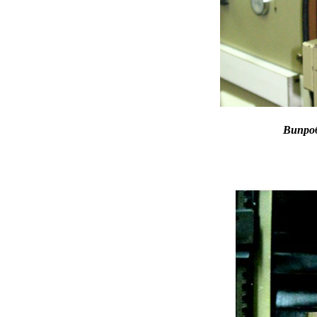
Випроб