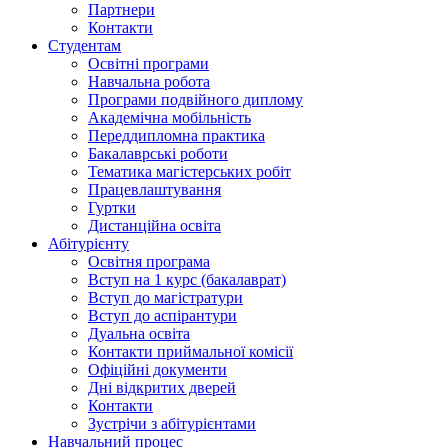
Партнери
Контакти
Студентам
Освітні програми
Навчальна робота
Програми подвійного диплому
Академічна мобільність
Переддипломна практика
Бакалаврські роботи
Тематика магістерських робіт
Працевлаштування
Гуртки
Дистанційна освіта
Абітурієнту
Освітня програма
Вступ на 1 курс (бакалаврат)
Вступ до магістратури
Вступ до аспірантури
Дуальна освіта
Контакти приймальної комісії
Офіційні документи
Дні відкритих дверей
Контакти
Зустрічи з абітурієнтами
Навчальний процес