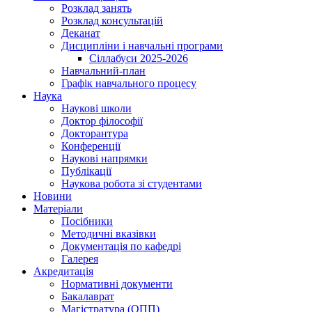
Розклад занять
Розклад консультацій
Деканат
Дисципліни і навчальні програми
Сіллабуси 2025-2026
Навчальний-план
Графік навчального процесу
Наука
Наукові школи
Доктор філософії
Докторантура
Конференції
Наукові напрямки
Публікації
Наукова робота зі студентами
Новини
Матеріали
Посібники
Методичні вказівки
Документація по кафедрі
Галерея
Акредитація
Нормативні документи
Бакалаврат
Магістратура (ОПП)