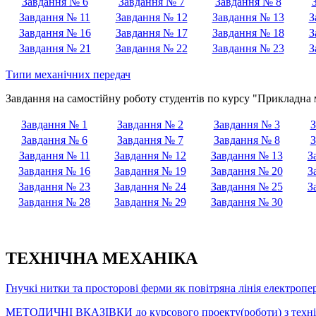
Завдання № 6
Завдання № 7
Завдання № 8
Завдання № 11
Завдання № 12
Завдання № 13
З
Завдання № 16
Завдання № 17
Завдання № 18
З
Завдання № 21
Завдання № 22
Завдання № 23
З
Типи механічних передач
Завдання на самостійну роботу студентів по курсу "Прикладна 
Завдання № 1
Завдання № 2
Завдання № 3
З
Завдання № 6
Завдання № 7
Завдання № 8
З
Завдання № 11
Завдання № 12
Завдання № 13
З
Завдання № 16
Завдання № 19
Завдання № 20
З
Завдання № 23
Завдання № 24
Завдання № 25
З
Завдання № 28
Завдання № 29
Завдання № 30
ТЕХНІЧНА МЕХАНІКА
Гнучкі нитки та просторові ферми як повітряна лінія електропе
МЕТОДИЧНІ ВКАЗІВКИ до курсового проекту(роботи) з техні