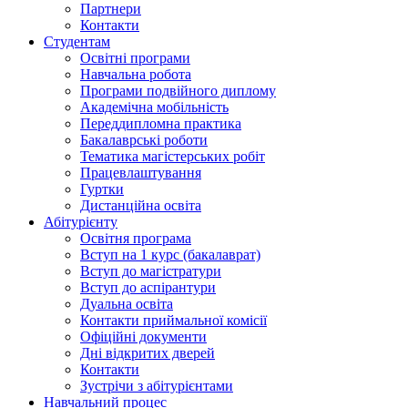
Партнери
Контакти
Студентам
Освітні програми
Навчальна робота
Програми подвійного диплому
Академічна мобільність
Переддипломна практика
Бакалаврські роботи
Тематика магістерських робіт
Працевлаштування
Гуртки
Дистанційна освіта
Абітурієнту
Освітня програма
Вступ на 1 курс (бакалаврат)
Вступ до магістратури
Вступ до аспірантури
Дуальна освіта
Контакти приймальної комісії
Офіційні документи
Дні відкритих дверей
Контакти
Зустрічи з абітурієнтами
Навчальний процес