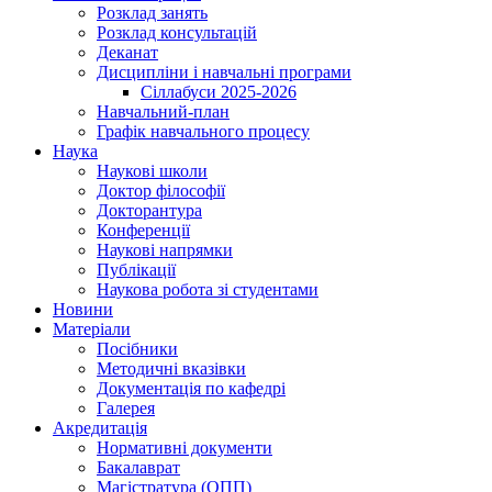
Розклад занять
Розклад консультацій
Деканат
Дисципліни і навчальні програми
Сіллабуси 2025-2026
Навчальний-план
Графік навчального процесу
Наука
Наукові школи
Доктор філософії
Докторантура
Конференції
Наукові напрямки
Публікації
Наукова робота зі студентами
Новини
Матеріали
Посібники
Методичні вказівки
Документація по кафедрі
Галерея
Акредитація
Нормативні документи
Бакалаврат
Магістратура (ОПП)