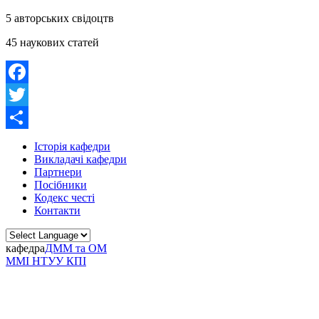
5 авторських свідоцтв
45 наукових статей
Facebook
Twitter
Share
Історія кафедри
Викладачі кафедри
Партнери
Посібники
Кодекс честі
Контакти
кафедра
ДММ та ОМ
ММІ НТУУ КПІ