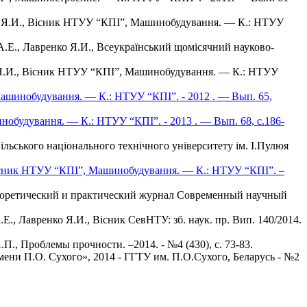
нко Я.И., Вісник НТУУ “КПІ”, Машинобудування. — К.: НТУУ
.Е., Лавренко Я.И., Всеукраїнський щомісячний науково-
ко Я.И., Вісник НТУУ “КПІ”, Машинобудування. — К.: НТУУ
Машинобудування. — К.: НТУУ “КПІ”. - 2012 . — Вып. 65,
нобудування. — К.: НТУУ “КПІ”. - 2013 . — Вып. 68, c.186-
ільського національного технічного університету ім. І.Пулюя
 Вісник НТУУ “КПІ”, Машинобудування. — К.: НТУУ “КПІ”. –
-теоретический и практический журнал Современный научный
, Лавренко Я.И., Вісник СевНТУ: зб. наук. пр. Вип. 140/2014.
., Проблемы прочности. –2014. - №4 (430), с. 73-83.
ени П.О. Сухого», 2014 - ГГТУ им. П.О.Сухого, Беларусь - №2