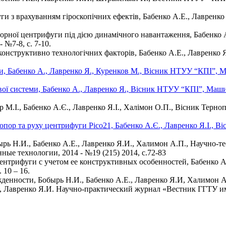
уги з врахуванням гіроскопічних ефектів, Бабенко А.Е., Лавре
рної центрифуги під дією динамічного навантаження, Бабенко А
 №7-8, с. 7-10.
у конструктивно технологічних факторів, Бабенко А.Е., Лаврен
и, Бабенко А., Лавренко Я., Куренков М., Вісник НТУУ “КПІ”, 
вої системи, Бабенко А., Лавренко Я., Вісник НТУУ “КПІ”, Маши
 М.І., Бабенко А.Є., Лавренко Я.І., Халімон О.П., Вісник Терноп
пор та руху центрифуги Рісо21, Бабенко А.Є., Лавренко Я.І.,
ырь Н.И., Бабенко А.Е., Лавренко Я.И., Халимон А.П., Научно
ые технологии, 2014 - №19 (215) 2014, с.72-83
нтрифуги с учетом ее конструктивных особенностей, Бабенко А.Е.
 10 – 16.
енности, Бобырь Н.И., Бабенко А.Е., Лавренко Я.И, Халимон А.П
, Лавренко Я.И. Научно-практический журнал «Вестник ГГТУ им