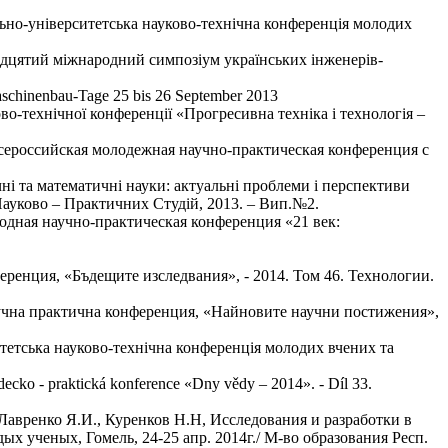
ально-університетська науково-технічна конференція молодих
надцятий міжнародний симпозіум українських інженерів-
 Maschinenbau-Tage 25 bis 26 September 2013
во-технічної конференції «Прогресивна техніка і технологія –
Всероссийская молодежная научно-практическая конференция с
ні та математичні науки: актуальні проблеми і перспективи
 Науково – Практичних Студій, 2013. – Вип.№2.
одная научно-практическая конференция «21 век:
онференция, «Бъдещите изследвания», - 2014. Том 46. Технологии.
аучна практична конференция, «Найновите научни постижения»,
итетська науково-технічна конференція молодих вчених та
o - praktická konference «Dny vědy – 2014». - Díl 33.
Лавренко Я.И., Куренков Н.Н, Исследования и разработки в
х ученых, Гомель, 24-25 апр. 2014г./ М-во образования Респ.