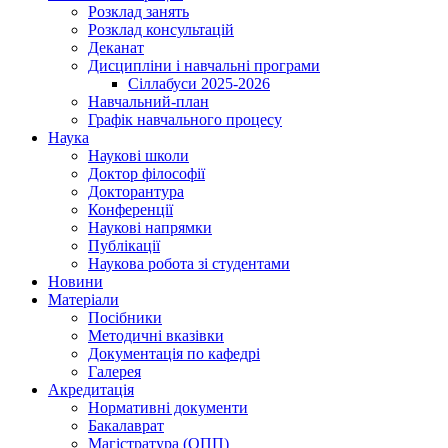
Розклад занять
Розклад консультацій
Деканат
Дисципліни і навчальні програми
Сіллабуси 2025-2026
Навчальний-план
Графік навчального процесу
Наука
Наукові школи
Доктор філософії
Докторантура
Конференції
Наукові напрямки
Публікації
Наукова робота зі студентами
Новини
Матеріали
Посібники
Методичні вказівки
Документація по кафедрі
Галерея
Акредитація
Нормативні документи
Бакалаврат
Магістратура (ОПП)