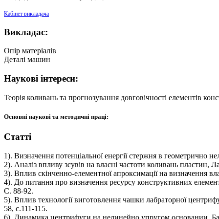
Кабінет викладача
Викладає:
Опір матеріалів
Деталі машин
Наукові інтереси:
Теорія коливань та прогнозування довговічності елементів кон
Основні науковi та методичнi працi:
Статті
1). Визначення потенціальної енергії стержня в геометрично нел
2). Аналіз впливу зсувів на власні частоти коливань пластин, Л
3). Вплив скінченно-елементної апроксимації на визначення вла
4). До питання про визначення ресурсу конструктивних елеме
С. 88-92.
5). Вплив технології виготовлення чашки лабраторної центрифу
58, с.111-115.
6). Динамика центрифуги на нелинейно упругом основании, Б