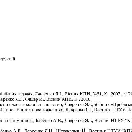
струкцій
інійних задачах, Лавренко Я.І., Вісник КПИ, №51, К., 2007, с.12
авренко Я.І., Фішер Й., Вісник КПИ, К., 2008.
сних частот коливань пластин, Лавренко Я.І., збірник «Проблеми
нтів при змінних навантаженнях, Лавренко Я.І, Вестник НТУУ “
ги на її міцність, Бабенко А.Є., Лавренко Я.І., Вісник НТУУ "К
абенко А.Е., Лавренко Я.И., Штракельян Й., Вестник НТУУ “КП