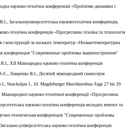
ародна науково-технічна конференція «Проблеми динаміки і
.І., Загальноуніверситетська науковотехнічна конференція,
ково-технічна конференція «Прогресивна техніка та технологія
лів і конструкцій за низьких температур «Низькотемпературна
ская конференция "Современные проблемы машиностроения"
 Я.І., ХІІ Міжнародна науково-технічна конференція
.Є., Лавренко Я.І., Десятий міжнародний симпозіум
nko I., Strackeljan J., 10. Magdeburger Maschinenbau-Tage 27 bis 29
ІІ Міжнародної науково-технічної конференції «Прогресивна
іверситетська науково-технічна конференція молодих вчених та
 научно-техническая конференция "Современные проблемы
Загально-університетська науково-технічна конференція