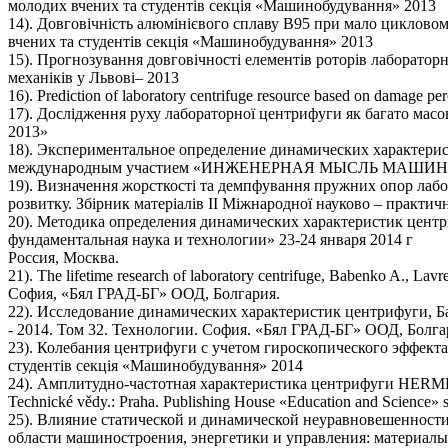
молодих вчених та студентів секція «Машинобудування» 2013
14). Довговічність алюмінієвого сплаву В95 при мало цикловом
вчених та студентів секція «Машинобудування» 2013
15). Прогнозування довговічності елементів роторів лаборатор
механіків у Львові– 2013
16). Prediction of laboratory centrifuge resource based on damage p
17). Дослідження руху лабораторної центрифуги як багато масов
2013»
18). Экспериментальное определение динамических характерис
международным участием «ИНЖЕНЕРНАЯ МЫСЛЬ МАШИНО
19). Визначення жорсткості та демпфування пружних опор лабора
розвитку. Збірник матеріалів II Міжнародної науково – практич
20). Методика определения динамических характеристик центри
фундаментальная наука и технологии» 23-24 января 2014 г
Россия, Москва.
21). The lifetime research of laboratory centrifuge, Babenko A.
София, «Бял ГРАД-БГ» ООД, Болгария.
22). Исследование динамических характеристик центрифуги, Б
- 2014. Том 32. Технологии. София. «Бял ГРАД-БГ» ООД, Болга
23). Колебания центрифуги с учетом гироскопического эффекта,
студентів секція «Машинобудування» 2014
24). Амплитудно-частотная характеристика центрифуги HERMLE Z3
Technické vědy.: Praha. Publishing House «Education and Science» s
25). Влияние статической и динамической неуравновешенности 
области машиностроения, энергетики и управления: материалы X