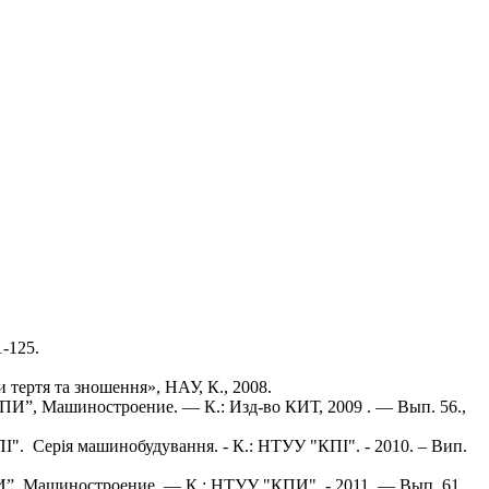
1-125.
 тертя та зношення», НАУ, К., 2008.
КПИ”, Машиностроение. — К.: Изд-во КИТ, 2009 . — Вып. 56.,
ПІ". Серія машинобудування. - К.: НТУУ "КПІ". - 2010. – Вип.
И”, Машиностроение. — К.: НТУУ "КПИ". - 2011. — Вып. 61