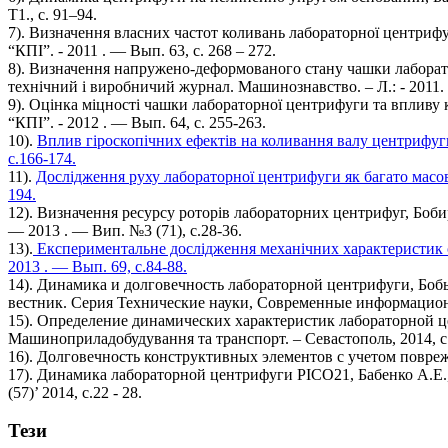
Т1., с. 91–94.
7). Визначення власних частот коливань лабораторної центриф
“КПІ”. - 2011 . — Вып. 63, с. 268 – 272.
8). Визначення напружено-деформованого стану чашки лаборато
технічний і виробничий журнал. Машинознавство. – Л.: - 2011. -
9). Оцінка міцності чашки лабораторної центрифуги та вплив
“КПІ”. - 2012 . — Вып. 64, c. 255-263.
10).
Вплив гіроскопічних ефектів на коливання валу центрифуг
с.166-174.
11).
Дослідження руху лабораторної центрифуги як багато масо
194.
12). Визначення ресурсу роторів лабораторних центрифуг, Бобир
— 2013 . — Вип. №3 (71), c.28-36.
13).
Експериментальне дослідження механічних характеристик о
2013 . — Вып. 69, с.84-88.
14). Динамика и долговечность лабораторной центрифуги, Боб
вестник. Серия Технические науки, Современные информационн
15). Определение динамических характеристик лабораторной це
Машиноприладобудування та транспорт. – Севастополь, 2014, с.
16). Долговечность конструктивных элементов с учетом поврежд
17). Динамика лабораторной центрифуги PICO21, Бабенко А.Е.
(57)’ 2014, c.22 - 28.
Тези