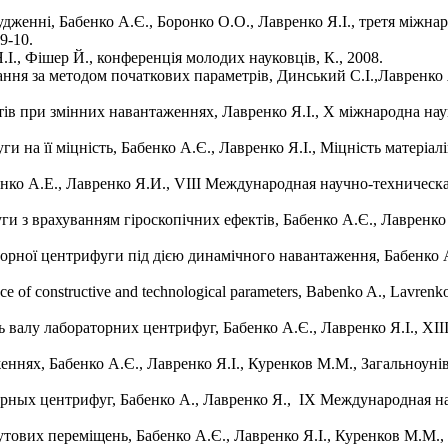
дженні, Бабенко А.Є., Боронко О.О., Лавренко Я.І., третя міжн
9-10.
.І., Фішер Й., конференція молодих науковців, К., 2008.
ння за методом початкових параметрів, Динський С.І.,Лавренко Я
ів при змінних навантаженнях, Лавренко Я.І., Х міжнародна нау
и на її міцність, Бабенко А.Є., Лавренко Я.І., Міцність матеріа
енко А.Е., Лавренко Я.И., VIII Международная научно-техниче
ги з врахуванням гіроскопічних ефектів, Бабенко А.Є., Лавренко
рної центрифуги під дією динамічного навантаження, Бабенко А
luence of constructive and technological parameters, Babenko A., Lavre
ь валу лабораторних центрифуг, Бабенко А.Є., Лавренко Я.І., XІ
женнях, Бабенко А.Є., Лавренко Я.І., Куренков М.М., Загальноун
торных центрифуг, Бабенко А., Лавренко Я., IX Международная
ових переміщень, Бабенко А.Є., Лавренко Я.І., Куренков М.М., 