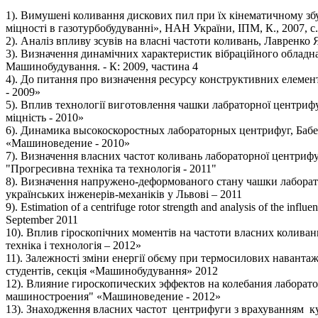
1). Вимушені коливання дискових пил при їх кінематичному збу
міцності в газотурбобудуванні», НАН України, ІПМ, К., 2007, с.
2). Аналіз впливу зсувів на власні частоти коливань, Лавренко Я
3). Визначення динамічних характеристик вібраційного обладна
Машинобудування. - К: 2009, частина 4
4). До питання про визначення ресурсу конструктивних елемент
- 2009»
5). Вплив технології виготовлення чашки лабраторної центрифуг
міцність - 2010»
6). Динамика высокоскоростных лабораторных центрифуг, Баб
«Машиноведение - 2010»
7). Визначення власних частот коливань лабораторної центрифу
"Прогресивна техніка та технологія - 2011"
8). Визначення напружено-деформованого стану чашки лаборато
українських інженерів-механіків у Львові – 2011
9). Estimation of a centrifuge rotor strength and analysis of the inf
September 2011
10). Вплив гіроскопічних моментів на частоти власних коливан
техніка і технологія – 2012»
11). Залежності зміни енергії обєму при термосилових наванта
студентів, секція «Машинобудування» 2012
12). Влияние гироскопических эффектов на колебания лабора
машиностроения" «Машиноведение - 2012»
13). Знаходження власних частот центрифуги з врахуванням кут