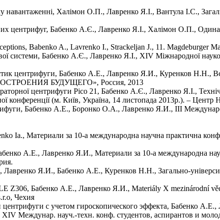
у навантаженні, Халімон О.П., Лавренко Я.І., Вантула І.С., Заг
них центрифуг, Бабенко А.Є., Лавренко Я.І., Халімон О.П., Оди
erceptions, Babenko A., Lavrenko I., Strackeljan J., 11. Magdeburger
ої системи, Бабенко А.Є., Лавренко Я.І., XІV Міжнародної науко
тик центрифуги, Бабенко А.Е., Лавренко Я.И., Куренков Н.Н., 
СТРОЕНИЯ БУДУЩЕГО», Россия, 2013
торної центрифуги Pico 21, Бабенко А.Є., Лавренко Я.І., Техніч
ної конференції (м. Київ, Україна, 14 листопада 2013р.). – Центр
фуги, Бабенко А.Е., Боронко О.А., Лавренко Я.И., III Междунар
, Lavrenko Ia., Материали за 10-а международна научна практична к
абенко А.Е., Лавренко Я.И., Материали за 10-а международна н
рия.
 Лавренко Я.И., Бабенко А.Е., Куренков Н.Н., Загально-універс
06, Бабенко А.Е., Лавренко Я.И., Materiály X mezinárodní vědeck
.r.o, Чехия
центрифуги с учетом гироскопического эффекта, Бабенко А.Е., 
IV Междунар. науч.-техн. конф. студентов, аспирантов и молоды