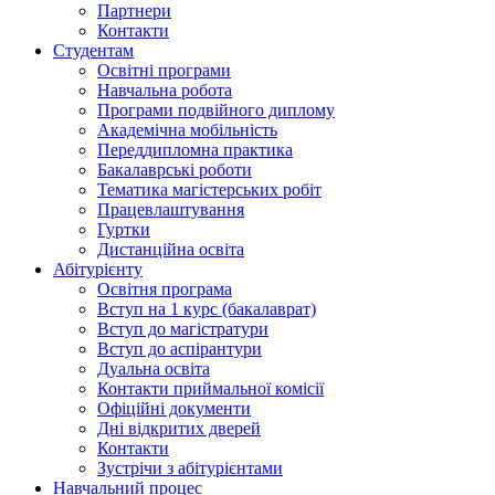
Партнери
Контакти
Студентам
Освітні програми
Навчальна робота
Програми подвійного диплому
Академічна мобільність
Переддипломна практика
Бакалаврські роботи
Тематика магістерських робіт
Працевлаштування
Гуртки
Дистанційна освіта
Абітурієнту
Освітня програма
Вступ на 1 курс (бакалаврат)
Вступ до магістратури
Вступ до аспірантури
Дуальна освіта
Контакти приймальної комісії
Офіційні документи
Дні відкритих дверей
Контакти
Зустрічи з абітурієнтами
Навчальний процес