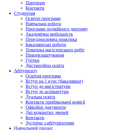
Партнери
Контакти
Студентам
Освітні програми
Навчальна робота
Програми подвійного диплому
Академічна мобільність
Переддипломна практика
Бакалаврські роботи
Тематика магістерських робіт
Працевлаштування
Гуртки
Дистанційна освіта
Абітурієнту
Освітня програма
Вступ на 1 курс (бакалаврат)
Вступ до магістратури
Вступ до аспірантури
Дуальна освіта
Контакти приймальної комісії
Офіційні документи
Дні відкритих дверей
Контакти
Зустрічи з абітурієнтами
Навчальний процес