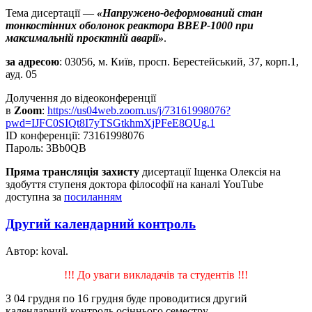
Тема дисертації —
«Напружено-деформований стан
тонкостінних оболонок реактора ВВЕР-1000 при
максимальній проєктній аварії»
.
за адресою
: 03056, м. Київ, просп. Берестейський, 37, корп.1,
ауд. 05
Долучення до відеоконференції
в
Zoom
:
https://us04web.zoom.us/j/73161998076?
pwd=IJFC0SIQt8I7yTSGtkhmXjPFeE8QUg.1
ID конференції: 73161998076
Пароль: 3Bb0QB
Пряма трансляція захисту
дисертації Іщенка Олексія на
здобуття ступеня доктора філософії на каналі YouTube
доступна за
посиланням
Другий календарний контроль
Автор: koval.
!!! До уваги викладачів та студентів !!!
З 04 грудня по 16 грудня буде проводитися другий
календарний контроль осіннього семестру.