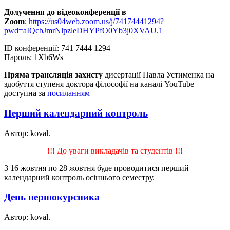
Долучення до відеоконференції в
Zoom
:
https://us04web.zoom.us/j/74174441294?
pwd=aIQcbJmrNlpzleDHYPfO0Yb3j0XVAU.1
ID конференції: 741 7444 1294
Пароль: 1Xb6Ws
Пряма трансляція захисту
дисертації Павла Устименка на
здобуття ступеня доктора філософії на каналі YouTube
доступна за
посиланням
Перший календарний контроль
Автор: koval.
!!! До уваги викладачів та студентів !!!
З 16 жовтня по 28 жовтня буде проводитися перший
календарний контроль осіннього семестру.
День першокурсника
Автор: koval.