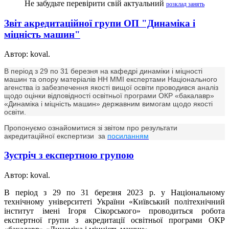
Не забудьте перевірити свій актуальний
розклад занять
Звіт акредитаційної групи ОП "Динаміка і
міцність машин"
Автор: koval.
В період з 29 по 31 березня на кафедрі динаміки і міцності
машин та опору матеріалів НН ММІ експертами Національного
агенства із забезпечення якості вищої освіти проводився аналіз
щодо оцінки відповідності освітньої програми
ОКР «бакалавр»
«Динаміка і міцність машин»
державним вимогам щодо якості
освіти.
Пропонуємо ознайомитися зі звітом про результати
акредитаційної експертизи за
посиланням
Зустріч з експертною групою
Автор: koval.
В період з 29 по 31 березня 2023 р. у Національному
технічному університеті України «Київський політехнічний
інститут імені Ігоря Сікорського» проводиться робота
експертної групи з акредитації освітньої програми ОКР