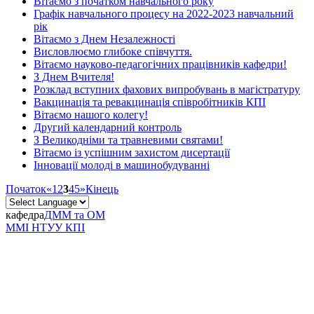
Вітаємо з початком навчального року
Графік навчального процесу на 2022-2023 навчальний
рік
Вітаємо з Днем Незалежності
Висловлюємо глибоке співчуття.
Вітаємо науково-педагогічних працівників кафедри!
З Днем Вчителя!
Розклад вступних фахових випробувань в магістратуру
Вакцинація та ревакцинація співробітників КПІ
Вітаємо нашого колегу!
Другий календарний контроль
З Великодніми та травневими святами!
Вітаємо із успішним захистом дисертації
Інновації молоді в машинобудуванні
Початок
«
1
2
3
4
5
»
Кінець
кафедра
ДММ та ОМ
ММІ НТУУ КПІ