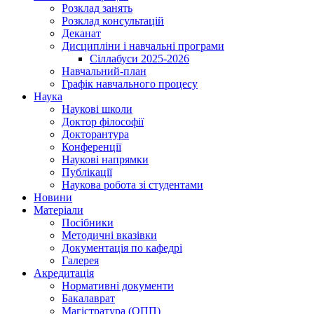
Розклад занять
Розклад консультацій
Деканат
Дисципліни і навчальні програми
Сіллабуси 2025-2026
Навчальний-план
Графік навчального процесу
Наука
Наукові школи
Доктор філософії
Докторантура
Конференції
Наукові напрямки
Публікації
Наукова робота зі студентами
Новини
Матеріали
Посібники
Методичні вказівки
Документація по кафедрі
Галерея
Акредитація
Нормативні документи
Бакалаврат
Магістратура (ОПП)