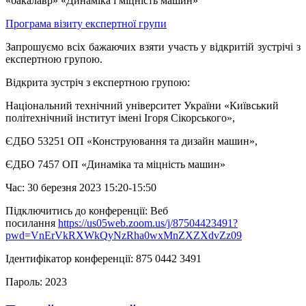
«бакалавр» «Динаміка і міцність машин»
Програма візиту експертної групи
Запрошуємо всіх бажаючих взяти участь у відкритій зустрічі з
експертною групою.
Відкрита зустріч з експертною групою:
Національний технічний університет України «Київський
політехнічний інститут імені Ігоря Сікорського»,
ЄДБО 53251 ОП «Конструювання та дизайн машин»,
ЄДБО 7457 ОП «Динаміка та міцність машин»
Час: 30 березня 2023 15:20-15:50
Підключитись до конференції: Веб
посилання
https://us05web.zoom.us/j/87504423491?
pwd=VnErVkRXWkQyNzRha0wxMnZXZXdvZz09
Ідентифікатор конференції: 875 0442 3491
Пароль: 2023