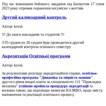
Під час виконання бойового завдання під Бахмутом 17 січня
2023 року отримав поранення несумісне з життям.
Другий календарний контроль
Автор: koval.
!!! До уваги викладачів та студентів !!!
З 05 грудня по 20 грудня буде проводитися другий
календарний контроль осіннього семестру.
Акредитація Освітньої програми
Автор: koval.
За результатами розгляду акредитаційної справи,
освітньо-
професійна програма
"Динаміка та міцність машин"
другого рівня вищої освіти за спеціальністю 131 "Прикладна
механіка"
успішно пройшла процедуру акредитації
та
визнана такою, що відповідає вимогам НАЗЯВО, щодо змісту,
наповнення та реалізації освітнього процесу.