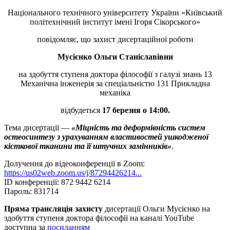
Національного технічного університету України «Київський
політехнічний інститут імені Ігоря Сікорського»
повідомляє, що захист дисертаційної роботи
Мусієнко Ольги Станіславівни
на здобуття ступеня доктора філософії з галузі знань 13
Механічна інженерія за спеціальністю 131 Прикладна
механіка
відбудеться
17 березня о 14:00.
Тема дисертації —
«Міцність та деформівність систем
остеосинтезу з урахуванням властивостей ушкодженої
кісткової тканини та її штучних замінників»
.
Долучення до відеоконференції в Zoom:
https://us02web.zoom.us/j/87294426214...
ID конференції: 872 9442 6214
Пароль: 831714
Пряма трансляція захисту
дисертації Ольги Мусієнко на
здобуття ступеня доктора філософії на каналі YouTube
доступна за
посиланням