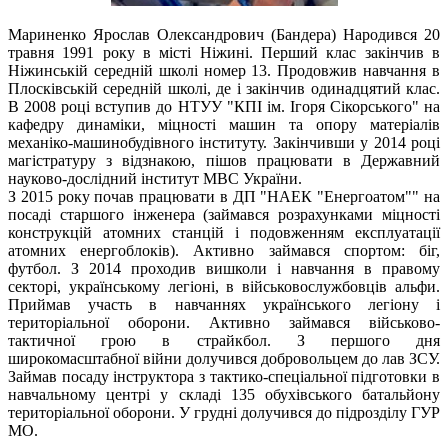
Мариненко Ярослав Олександрович (Бандера) Народився 20
травня 1991 року в місті Ніжині. Перший клас закінчив в
Ніжинській середній школі номер 13. Продовжив навчання в
Плосківській середній школі, де і закінчив одинадцятий клас.
В 2008 році вступив до НТУУ "КПІ ім. Ігоря Сікорського" на
кафедру динаміки, міцності машин та опору матеріалів
механіко-машинобудівного інституту. Закінчивши у 2014 році
магістратуру з відзнакою, пішов працювати в Державний
науково-дослідний інститут МВС України.
З 2015 року почав працювати в ДП "НАЕК "Енергоатом"" на
посаді старшого інженера (займався розрахунками міцності
конструкцій атомних станцій і подовженням експлуатації
атомних енергоблоків). Активно займався спортом: біг,
футбол. З 2014 проходив вишколи і навчання в правому
секторі, українському легіоні, в військовослужбовців альфи.
Приймав участь в навчаннях українського легіону і
територіальної оборони. Активно займався військово-
тактичної грою в страйкбол. З першого дня
широкомасштабної війни долучився добровольцем до лав ЗСУ.
Займав посаду інструктора з тактико-спеціальної підготовки в
навчальному центрі у складі 135 обухівського батальйону
територіальної оборони. У грудні долучився до підрозділу ГУР
МО.